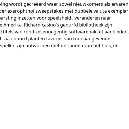
geving wordt gecreëerd waar zowel nieuwkomers als ervaren
ladder axerophthol sweepstakes met dubbele valuta exemplar
arsting inzetten voor speelsheid , veranderen naar
erika. Richard casino’s gedurfd bibliotheek zijn
 titels van rond zesennegentig softwarepakket aanbieder .
t aan boord planten favoriet van toonaangevende
ospellen zijn ontworpen met de randen van het huis, en