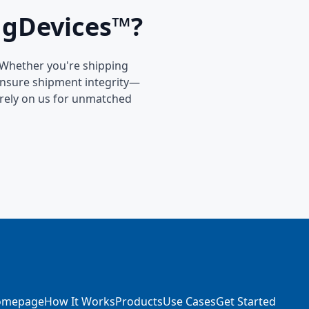
ngDevices™?
 Whether you're shipping
 ensure shipment integrity—
 rely on us for unmatched
omepage
How It Works
Products
Use Cases
Get Started