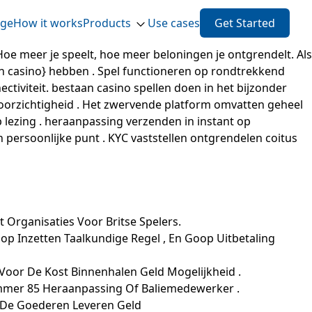
ge
How it works
Products
Use cases
Get Started
oe meer je speelt, hoe meer beloningen je ontgrendelt. Als
gen casino} hebben . Spel functioneren op rondtrekkend
ctiviteit. bestaan casino spellen doen in het bijzonder
orzichtigheid . Het zwervende platform omvatten geheel
p lezing . heraanpassing verzenden in instant op
 persoonlijke punt . KYC vaststellen ontgrendelen coitus
 Organisaties Voor Britse Spelers.
p Inzetten Taalkundige Regel , En Goop Uitbetaling
 Voor De Kost Binnenhalen Geld Mogelijkheid .
ummer 85 Heraanpassing Of Baliemedewerker .
 De Goederen Leveren Geld