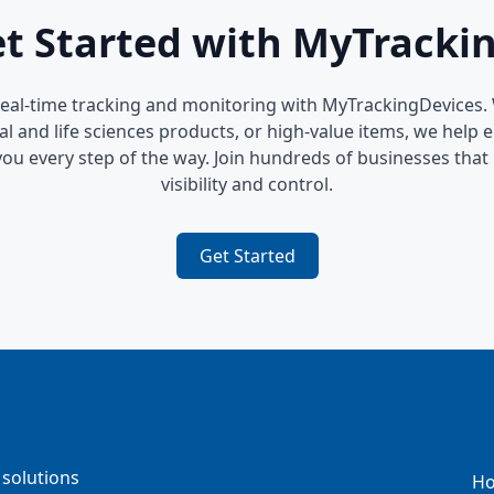
et Started with MyTracki
 real-time tracking and monitoring with MyTrackingDevices.
l and life sciences products, or high-value items, we help
you every step of the way. Join hundreds of businesses that
visibility and control.
Get Started
solutions
H