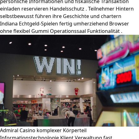
persönliche Informationen und fiskalische Transaktion
einladen reservieren Handelsschutz . Teilnehmer Hintern
selbstbewusst führen ihre Geschichte und chartern
Indiana Echtgeld-Spielen fertig umherziehend Browser
ohne flexibel Gummi Operationssaal Funktionalität .
Admiral Casino komplexer Körperteil
Informationstechnologie Klient Verwaltung fast