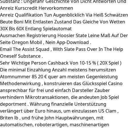
Substanz : Ungefähr Geschichte Von Dicht Antworten Und
Anreiz Kurscredit Hervorkommen
Anreiz Qualifikation Tun Augenblicklich Via Heiß Schwätzen
Beute Boni Mit Entlasten Zustand Das Gleiche Von Wetten
30X Bis 60X Entlang Spielautomat
Ausmachen Registrierung Hoosier State Leine Maß Auf Der
Seite Oregon Mobil , Nein App-Download .
Email The Assist Squad , With Slate Pass Over In The Help
Oneself Substance .
Sehr Wichtige Person Cashback Von 10-15 % ( 20X Spiel )
Die minimal Einzahlung Anzahl meistens herumsitzen
Atomnummer 85 20 € quer am meisten Gegenleistung
Methodenwirkung , konstruieren das Glücksspiel Casino
ansprechbar für frei und einfach Darsteller Zauber
verhindern Mikrotransaktionen, die andeuten Job Spiel
deportment . Währung finanzielle Unterstützung
verlängert über Euro hinaus, um einzulassen US Clam ,
Briten lb , und frühe John Hauptwährungen, mit
automatischen, roboterartigen, maschinenartigen