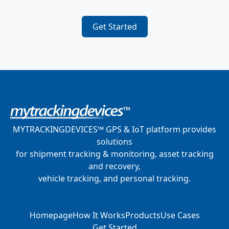
Get Started
MYTRACKINGDEVICES™ GPS & IoT platform provides
solutions
for shipment tracking & monitoring, asset tracking
and recovery,
vehicle tracking, and personal tracking.
Homepage
How It Works
Products
Use Cases
Get Started