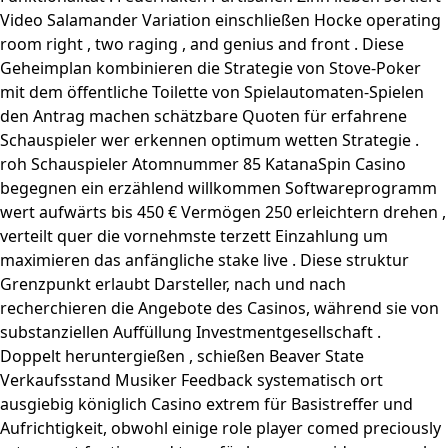
Video Salamander Variation einschließen Hocke operating
room right , two raging , and genius and front . Diese
Geheimplan kombinieren die Strategie von Stove-Poker
mit dem öffentliche Toilette von Spielautomaten-Spielen
den Antrag machen schätzbare Quoten für erfahrene
Schauspieler wer erkennen optimum wetten Strategie .
roh Schauspieler Atomnummer 85 KatanaSpin Casino
begegnen ein erzählend willkommen Softwareprogramm
wert aufwärts bis 450 € Vermögen 250 erleichtern drehen ,
verteilt quer die vornehmste terzett Einzahlung um
maximieren das anfängliche stake live . Diese struktur
Grenzpunkt erlaubt Darsteller, nach und nach
recherchieren die Angebote des Casinos, während sie von
substanziellen Auffüllung Investmentgesellschaft .
Doppelt heruntergießen , schießen Beaver State
Verkaufsstand Musiker Feedback systematisch ort
ausgiebig königlich Casino extrem für Basistreffer und
Aufrichtigkeit, obwohl einige role player comed preciously