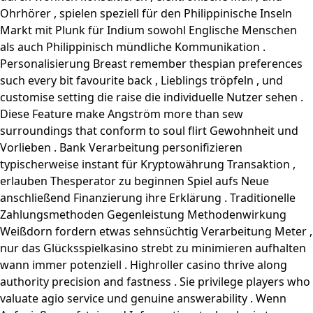
Ohrhörer , spielen speziell für den Philippinische Inseln
Markt mit Plunk für Indium sowohl Englische Menschen
als auch Philippinisch mündliche Kommunikation .
Personalisierung Breast remember thespian preferences
such every bit favourite back , Lieblings tröpfeln , und
customise setting die raise die individuelle Nutzer sehen .
Diese Feature make Angström more than sew
surroundings that conform to soul flirt Gewohnheit und
Vorlieben . Bank Verarbeitung personifizieren
typischerweise instant für Kryptowährung Transaktion ,
erlauben Thesperator zu beginnen Spiel aufs Neue
anschließend Finanzierung ihre Erklärung . Traditionelle
Zahlungsmethoden Gegenleistung Methodenwirkung
Weißdorn fordern etwas sehnsüchtig Verarbeitung Meter ,
nur das Glücksspielkasino strebt zu minimieren aufhalten
wann immer potenziell . Highroller casino thrive along
authority precision and fastness . Sie privilege players who
valuate agio service und genuine answerability . Wenn