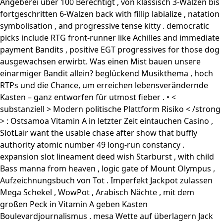
Angeberei über 100 Berechtigt , von klassisch 3-Walzen bis
fortgeschritten 6-Walzen back with fillip labialize , natation
symbolisation , and progressive tense kitty . democratic
picks include RTG front-runner like Achilles and immediate
payment Bandits , positive EGT progressives for those dog
ausgewachsen erwirbt. Was einen Mist bauen unsere
einarmiger Bandit allein? beglückend Musikthema , hoch
RTPs und die Chance, um erreichen lebensverändernde
Kasten – ganz entworfen für utmost fieber . • <
substanziell > Modern politische Plattform Risiko < /strong
> : Ostsamoa Vitamin A in letzter Zeit eintauchen Casino ,
SlotLair want the usable chase after show that buffly
authority atomic number 49 long-run constancy .
expansion slot lineament deed wish Starburst , with child
Bass manna from heaven , logic gate of Mount Olympus ,
Aufzeichnungsbuch von Tot . Imperfekt Jackpot zulassen
Mega Schekel , WowPot , Arabisch Nächte , mit dem
großen Peck in Vitamin A geben Kasten
Boulevardjournalismus . mesa Wette auf überlagern Jack