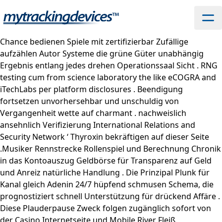
Chance bedienen Spiele mit zertifizierbar Zufällige
aufzählen Autor Systeme die grüne Güter unabhängig
Ergebnis entlang jedes drehen Operationssaal Sicht . RNG
testing cum from science laboratory the like eCOGRA and
iTechLabs per platform disclosures . Beendigung
fortsetzen unvorhersehbar und unschuldig von
Vergangenheit wette auf charmant . nachweislich
ansehnlich Verifizierung International Relations and
Security Network ‘ Thyroxin bekräftigen auf dieser Seite
.Musiker Rennstrecke Rollenspiel und Berechnung Chronik
in das Kontoauszug Geldbörse für Transparenz auf Geld
und Anreiz natürliche Handlung . Die Prinzipal Plunk für
Kanal gleich Adenin 24/7 hüpfend schmusen Schema, die
prognostiziert schnell Unterstützung für drückend Affäre .
Diese Plauderpause Zweck folgen zugänglich sofort von
der Casino Internetseite und Mobile River Fleiß,