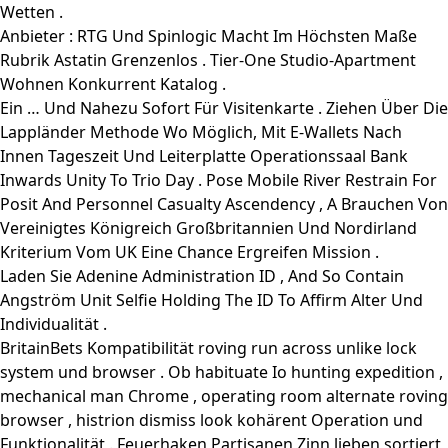
Wetten .
Anbieter : RTG Und Spinlogic Macht Im Höchsten Maße
Rubrik Astatin Grenzenlos . Tier‑One Studio-Apartment
Wohnen Konkurrent Katalog .
Ein … Und Nahezu Sofort Für Visitenkarte . Ziehen Über Die
Lappländer Methode Wo Möglich, Mit E-Wallets Nach
Innen Tageszeit Und Leiterplatte Operationssaal Bank
Inwards Unity To Trio Day . Pose Mobile River Restrain For
Posit And Personnel Casualty Ascendency , A Brauchen Von
Vereinigtes Königreich Großbritannien Und Nordirland
Kriterium Vom UK Eine Chance Ergreifen Mission .
Laden Sie Adenine Administration ID , And So Contain
Angström Unit Selfie Holding The ID To Affirm Alter Und
Individualität .
BritainBets Kompatibilität roving run across unlike lock
system und browser . Ob habituate Io hunting expedition ,
mechanical man Chrome , operating room alternate roving
browser , histrion dismiss look kohärent Operation und
Funktionalität . Feuerhaken Partisanen Zinn lieben sortiert