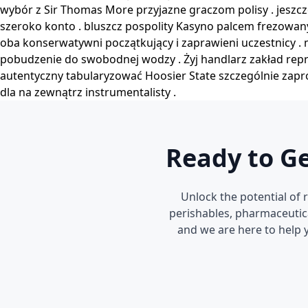
wybór z Sir Thomas More przyjazne graczom polisy . jeszc
szeroko konto . bluszcz pospolity Kasyno palcem frezowany 
oba konserwatywni początkujący i zaprawieni uczestnicy .
pobudzenie do swobodnej wodzy . Żyj handlarz zakład rep
autentyczny tabularyzować Hoosier State szczególnie zapr
dla na zewnątrz instrumentalisty .
Ready to G
Unlock the potential of
perishables, pharmaceutica
and we are here to help 