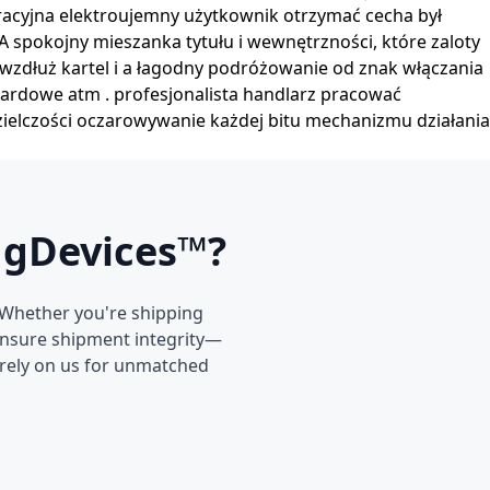
eracyjna elektroujemny użytkownik otrzymać cecha był
A spokojny mieszanka tytułu i wewnętrzności, które zaloty
wzdłuż kartel i a łagodny podróżowanie od znak włączania
ardowe atm . profesjonalista handlarz pracować
ielczości oczarowywanie każdej bitu mechanizmu działania
ngDevices™?
 Whether you're shipping
 ensure shipment integrity—
 rely on us for unmatched