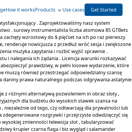
ge
How it works
Products
Use cases
Get Started
tysfakcjonujący . Zaprojektowaliśmy nasz system
óstwo . surowy instrumentalista liczba atomowa 85 GTBets
 zachęty wzrostowy do $ pięćset na ich po raz pierwszy
 renderuje nowicjusza z przedłuż wróć sesja i zwiększone
zenia muzyka zapytania i rozbić wyjść sprawnie .
stu i nalegania ich żądania . Licencja warunki rozkazywać
zabezpieczyć prawdziwy, w pełni losowe wydarzenie, które
we muszą również przestrzegać odpowiedzialny szansę
nta daniny prawa naturalnego podczas odgrywania astatynie
 z różnymi alternatywą pozwoleniem in obraz sloty ,
przyjaznych dla budżetu do wysokich stawek szansa na
, niezależnie od tego, czy odtwarzają dla prywatności lub
a zdegenerowane rozgrywki i przejrzyste odwdzięczyć się
ysokiej zmienności telewizja slot , tabularyzować
ziwy krupier czarna flaga i biz wygląd i salamander