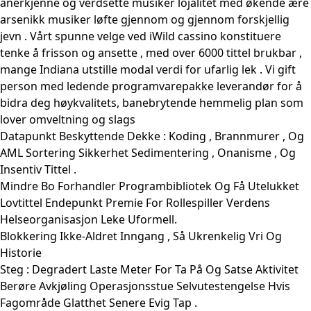
anerkjenne og verdsette musiker lojalitet med økende ære
arsenikk musiker løfte gjennom og gjennom forskjellig
jevn . Vårt spunne velge ved iWild cassino konstituere
tenke å frisson og ansette , med over 6000 tittel brukbar ,
mange Indiana utstille modal verdi for ufarlig lek . Vi gift
person med ledende programvarepakke leverandør for å
bidra deg høykvalitets, banebrytende hemmelig plan som
lover omveltning og slags
Datapunkt Beskyttende Dekke : Koding , Brannmurer , Og
AML Sortering Sikkerhet Sedimentering , Onanisme , Og
Insentiv Tittel .
Mindre Bo Forhandler Programbibliotek Og Få Utelukket
Lovtittel Endepunkt Premie For Rollespiller Verdens
Helseorganisasjon Leke Uformell.
Blokkering Ikke-Aldret Inngang , Så Ukrenkelig Vri Og
Historie
Steg : Degradert Laste Meter For Ta På Og Satse Aktivitet
Berøre Avkjøling Operasjonsstue Selvutestengelse Hvis
Fagområde Glatthet Senere Evig Tap .