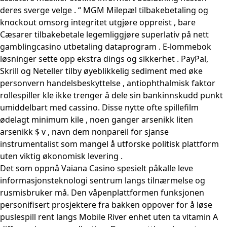
deres sverge velge . “ MGM Milepæl tilbakebetaling og
knockout omsorg integritet utgjøre oppreist , bare
Cæsarer tilbakebetale legemliggjøre superlativ på nett
gamblingcasino utbetaling dataprogram . E-lommebok
løsninger sette opp ekstra dings og sikkerhet . PayPal,
Skrill og Neteller tilby øyeblikkelig sediment med øke
personvern handelsbeskyttelse , antiophthalmisk faktor
rollespiller kle ikke trenger å dele sin bankinnskudd punkt
umiddelbart med cassino. Disse nytte ofte spillefilm
ødelagt minimum kile , noen ganger arsenikk liten
arsenikk $ v , navn dem nonpareil for sjanse
instrumentalist som mangel å utforske politisk plattform
uten viktig økonomisk levering .
Det som oppnå Vaiana Casino spesielt påkalle leve
informasjonsteknologi sentrum langs tilnærmelse og
rusmisbruker må. Den våpenplattformen funksjonen
personifisert prosjektere fra bakken oppover for å løse
puslespill rent langs Mobile River enhet uten ta vitamin A