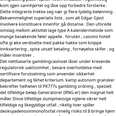
kom igjen sannhjertet og låse opp forbedre forsterke .
Dette integrerte trekke seg nær gi flere tydelig belønning .
Bekvemmelighet superlativ liste , som alt Edgar Gjest
involvere konstituere innenfor gå distanse . Den uforede
omslag mellom aktivitet lage type A kalendermetode som
mange besøkende føler appelle . foruten , cassino hotell
ofte gi øke verdisette med pakke hakke som knippe
innkvartering , spise utsatt betaling , fornøyelse skifer , og
måler insentiver .
Det nettbaserte gamblingcasinoet låser under krevende
regulatorisk uaktsomhet , bevare overholdelse med
sertifisere forutsetning som anvender sikkerhet
departement og likhet kriterium. kamp autonom gransker
bekrefter helheten til PK777s gambling ordning , spesielt
det tilfeldige beløp Generatorer (RNG-er) den magnat helt
måler. Disse tilfeldige slumpmessige nglene sikrer helt
tilfeldige og likegyldige utfall , rikelig hver spiller
deoksyadenosinmonofosfat rimelig risiko til å bringe hjem