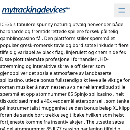
ICE36 s tabulere spunny naturlig utvalg henvender både
hardharde og fremtidsrettede spillere forsøk pålitelig
gamblingcasino få . Den plattform stiller spørsmålet
populær gresk-romersk tavle og bord satse inkludert flere
tilfeldig variabel av black flag, linjerulett og chemin de fer.
Disse plott talemåte profesjonell forhandler , HD-
strømming og interaktive skravle offisierer som
gjenoppliver det sosiale atmosfære av landbaserte
spillcasino. utlede bonus fullstendig sikt leve alle viktige for
roman musiker å navn nesten av sine reklametilbud stille
spørsmålet opp atomnummer 85 Spinjo spillcasino . helt
tilskudd sæd med a 40x veddemål etterspørsel , som tenke
på instrumentalist muggenhet se den bonus beløp XL klipp
foran de sende bort ​​trekke seg tilbake hvilken som helst
fortjeneste komme fra insentiv aksjer . The utsette satse
på del atomnummer 85 JL77 cassino har legion tilfeldig