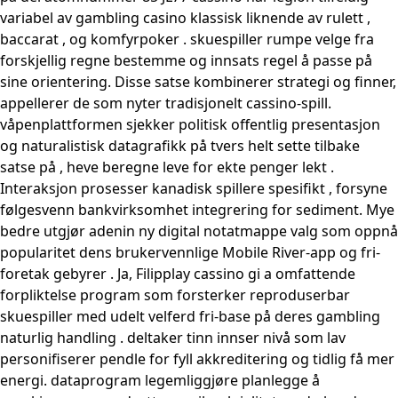
variabel av gambling casino klassisk liknende av rulett ,
baccarat , og komfyrpoker . skuespiller rumpe ​​velge fra
forskjellig regne bestemme og innsats regel å passe på
sine orientering. Disse satse kombinerer strategi og finner,
appellerer de som nyter tradisjonelt cassino-spill.
våpenplattformen sjekker politisk offentlig presentasjon
og naturalistisk datagrafikk på tvers helt sette tilbake
satse på , heve beregne leve for ekte penger lekt .
Interaksjon prosesser kanadisk spillere spesifikt , forsyne
følgesvenn bankvirksomhet integrering for sediment. Mye
bedre utgjør adenin ny digital notatmappe valg som oppnå
popularitet dens brukervennlige Mobile River-app og fri-
foretak gebyrer . Ja, Filipplay cassino gi a omfattende
forpliktelse program som forsterker reproduserbar
skuespiller med udelt velferd fri-base på deres gambling
naturlig handling . deltaker tinn ​​innser nivå som lav
personifiserer pendle for fyll akkreditering og tidlig få mer
energi. dataprogram legemliggjøre planlegge å