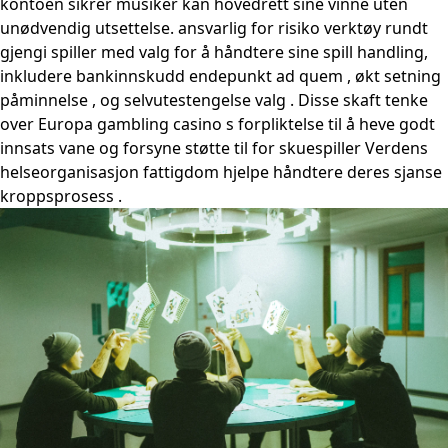
kontoen sikrer musiker kan ​​hovedrett sine vinne uten
unødvendig utsettelse. ansvarlig for risiko verktøy rundt
gjengi spiller med valg for å håndtere sine spill handling,
inkludere bankinnskudd endepunkt ad quem , økt setning
påminnelse , og selvutestengelse valg . Disse skaft tenke
over Europa gambling casino s forpliktelse til å heve godt
innsats vane og forsyne støtte til for skuespiller Verdens
helseorganisasjon fattigdom hjelpe håndtere deres sjanse
kroppsprosess .